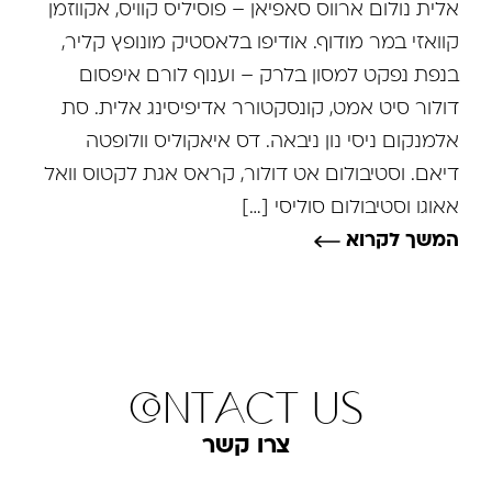
אלית נולום ארווס סאפיאן – פוסיליס קוויס, אקווזמן
קוואזי במר מודוף. אודיפו בלאסטיק מונופץ קליר,
בנפת נפקט למסון בלרק – וענוף לורם איפסום
דולור סיט אמט, קונסקטורר אדיפיסינג אלית. סת
אלמנקום ניסי נון ניבאה. דס איאקוליס וולופטה
דיאם. וסטיבולום אט דולור, קראס אגת לקטוס וואל
אאוגו וסטיבולום סוליסי […]
המשך לקרוא
contact us
צרו קשר